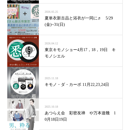
2026.05.25
夏単衣新古品と浴衣が一同に♬ 5/29
(金)~31(日)
2026.04.12
東京キモノショー4月17，18，19日 キ
モノシエル
2025.11.18
キモノ・ダ・カーポ 11月22,23,24日
2025.10.18
あつらえ会 彩密友禅 や万本遊幾 1
0月18日19日