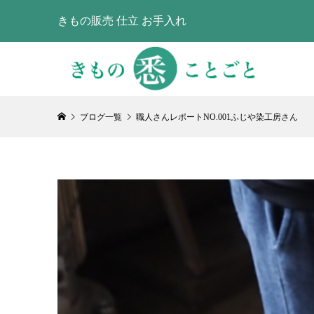
きもの販売 仕立 お手入れ
ブログ一覧
職人さんレポートNO.001ふじや染工房さん
職人さんレ
や染工房
2022.05.25