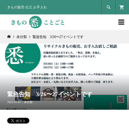

きもの販売 仕立 お手入れ

未分類
緊急告知 3/26〜27イベントです
緊急告知 3/26〜27イベントです
2022.03.14
未分類